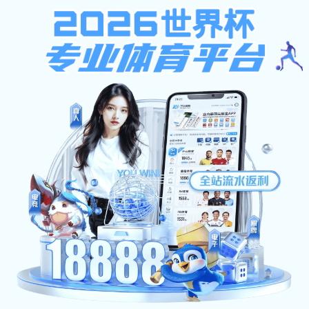
注册入口
移动端B体育，畅享体育直播体验
覆盖全球热门赛事，集成实时比分、互动社区、深度数据分
析等核心功能
App Store 下载
Google Play 获取