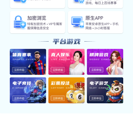
关键词高亮检索功能上线，搜索更便捷。
提升老旧设备兼容性，视觉显示更统一。
2024 年
2023 年
数据安全 全方位防护