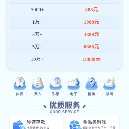
尤文图斯作为意大利足球的一支豪门球队，在过去数
年里经历了不少波折。球队在竞技水平上的起伏，以
及财政状况的不稳定，使得他们在引援和球员续约方
面面临较大压力。如今面对弗拉霍维奇这样有潜力且
极具市场价值的球员，尤文却无力满足其高昂的薪资
要求。
根据多方消息，尤文目前正在进行财务重整，以期恢
复往日辉煌。然而，这种情况下，他们很难在转会市
场上做出大手笔投资。这不仅影响了球队竞争力，还
可能导致一些关键球员流失，进一步加剧球队阵容的
不稳定性。
同时，俱乐部内部对于如何平衡预算与竞技目标的问
题也存在分歧。一方面希望通过引进顶级球员提升战