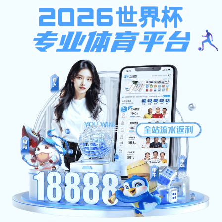
注册入口
B体育
APP与网页版入口｜畅
享全球体育赛事与数据服务
欢迎访问
B体育
，提供全面覆盖足球、篮球、电
竞等项目的赛事资讯与数据内容， 支持
APP下
载
与
网页使用
，每日同步更新千场比赛，聚焦
热门体育内容， 助您轻松获取赛事动态，掌握
比赛节奏。
手机App
网页版